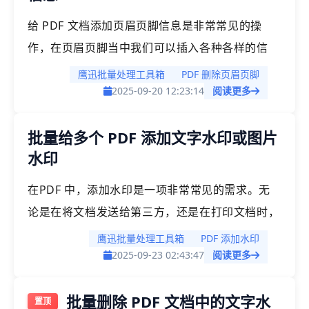
给 PDF 文档添加页眉页脚信息是非常常见的操
作，在页眉页脚当中我们可以插入各种各样的信
息，比如插入手机号、微信号等联系方式，插入公
鹰迅批量处理工具箱
PDF 删除页眉页脚
司名称，插入公司 LOGO 等等，今天给大家介绍
2025-09-20 12:23:14
阅读更多
的就是如何批量删除多个PDF文档中的页眉页脚信
批量给多个 PDF 添加文字水印或图片
息。
水印
在PDF 中，添加水印是一项非常常见的需求。无
论是在将文档发送给第三方，还是在打印文档时，
水印都能够起到重要作用。水印不仅可以声明文档
鹰迅批量处理工具箱
PDF 添加水印
的版权，还能够作为广告标识来展示公司信息或宣
2025-09-23 02:43:47
阅读更多
传内容。对于少量文档，手动添加水印是简单且高
批量删除 PDF 文档中的文字水
效的。然而，当文档数量较多时，人工添加水印工