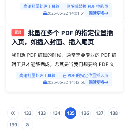
通常会使用一些简单的方法来完成。今天，我们将
鹰迅批量处理工具箱
删除或替换 PDF 中的页
为大家介绍一种高效的方式，帮助你批量删除或替
2025-05-22 14:01:51
阅读更多
换 PDF 文档中的幻灯片页面，极大提高处理效
批量在多个 PDF 的指定位置插
率。
入页，如插入封面、插入尾页
我们想 PDF 编辑的时候，通常需要专业的 PDF 编
辑工具才能够完成，尤其是当我们想要给 PDF 文
档添加页面的时候。比如说在 PDF 文档在最开始
鹰迅批量处理工具箱
在 PDF 的指定位置插入页
的位置添加一个新的页面，或者在最末尾的地方添
2025-06-22 14:42:56
阅读更多
加一个新的页面。那今天给大家介绍的就是如何在
PDF 文档的指定位置插入新的页面。这个操作支
持批量处理，可以同时给多个 PDF 文档统一的插
132
133
134
135
136
137
138
入封面或者尾页。
139