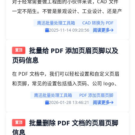
对于经常需要做工程图的小伙伴来说，CAD 文件
一定不陌生。不管是景观设计、工业设计、还是产
品设计，很多都离不开 CAD，CAD 又有多个格式
鹰迅批量处理工具箱
CAD 转换为 PDF
的文件，最常见的就是 dwf、dwg、dxf 等格式，
2025-11-14 09:20:56
阅读更多
这些格式都是需要专业的工具才能够打开的。我们
批量给 PDF 添加页眉页脚以及
今天就给大家介绍如何将这些 CAD 的文件批量转
页码信息
为 PDF 格式，方便用户查看。
在 PDF 文档中，我们可以轻松设置和自定义页眉
和页脚，常见的设置包括插入页码、公司 logo、
联系方式等信息。对于需要批量处理的文档，手动
鹰迅批量处理工具箱
PDF 添加页眉页脚
修改页眉页脚可能会非常耗时。今天，我们将介绍
2026-01-28 13:46:21
阅读更多
一种高效的方法，帮助你快速设置和修改 PDF 页
批量删除 PDF 文档的页眉页脚
眉页脚，从而节省时间并提高工作效率。
信息