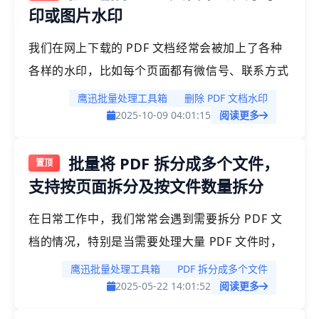
印或图片水印
作量是非常大的，通常需要花费我们大量的时间。
我们在网上下载的 PDF 文档经常会被加上了各种
各样的水印，比如每个页面都有微信号、联系方式
等字样的文字水印，产品 logo 的图片水印等。这
鹰迅批量处理工具箱
删除 PDF 文档水印
些水印虽然不会影响我们的阅读，但是如果需要对
2025-10-09 04:01:15
阅读更多
外展示 PDF 信息会不太友好，因此我们需要删除
批量将 PDF 拆分成多个文件，
PDF 文档中的水印。
支持按页面拆分及按文件数量拆分
在日常工作中，我们常常会遇到需要拆分 PDF 文
档的情况，特别是当需要处理大量 PDF 文件时，
手动拆分显得既繁琐又耗时。如何快速、高效地拆
鹰迅批量处理工具箱
PDF 拆分成多个文件
分 PDF 成为许多人面临的问题。今天，我们将分
2025-05-22 14:01:52
阅读更多
享一些实用技巧和方法，帮助大家在处理大量