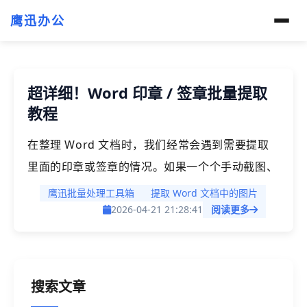
鹰迅办公
超详细！Word 印章 / 签章批量提取
教程
在整理 Word 文档时，我们经常会遇到需要提取
里面的印章或签章的情况。如果一个个手动截图、
裁剪，不仅麻烦还很糊，文件多了那更是要花费大
鹰迅批量处理工具箱
提取 Word 文档中的图片
量的时间。但如果你用批量提取的方法，就能快速
2026-04-21 21:28:41
阅读更多
且大量的从多个文档里快速的把印章/签章提取出
来，操作不仅简单、而且还效果清晰，更能大幅度
的提升处理文档的速度。
搜索文章