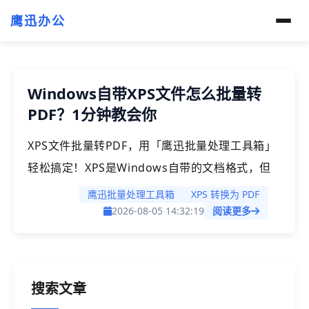
鹰迅办公
Windows自带XPS文件怎么批量转
PDF？1分钟教会你
XPS文件批量转PDF，用「鹰迅批量处理工具箱」
轻松搞定！XPS是Windows自带的文档格式，但
兼容性远不如PDF，很多场景下都需要将XPS转为
鹰迅批量处理工具箱
XPS 转换为 PDF
PDF才能正常使用。本文手把手教你如何借助工
2026-08-05 14:32:19
阅读更多
具，批量将XPS文件转换为PDF格式，操作简单高
效，1分钟就可以处理上千份的文档，非常适合办
公白领、教师、行政人员等需要频繁处理文档格式
搜索文章
转换的人群。