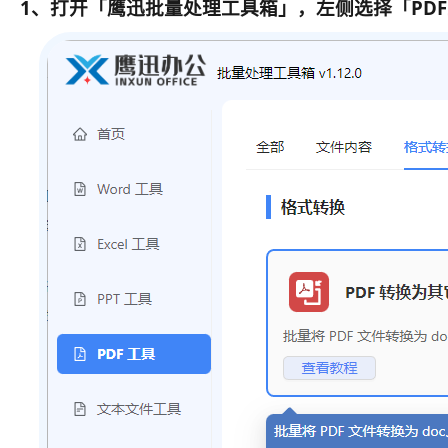
1、打开
「鹰迅批量处理工具箱」
，左侧选择
「PD