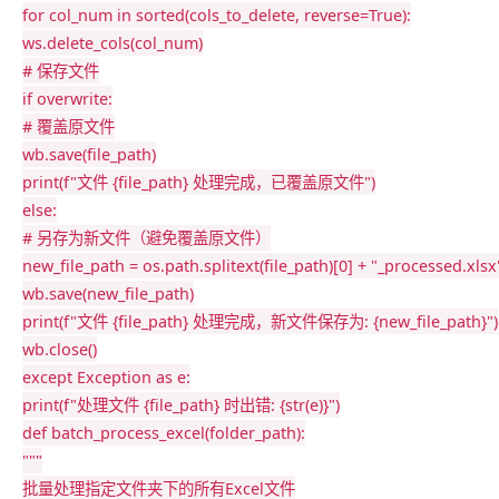
for
 col_num 
in
sorted
(
cols_to_delete
,
 reverse
=
True
)
:
ws
.
delete_cols
(
col_num
)
# 保存文件
if
 overwrite
:
# 覆盖原文件
wb
.
save
(
file_path
)
print
(
f"文件 {file_path} 处理完成，已覆盖原文件"
)
else
:
# 另存为新文件（避免覆盖原文件）
new_file_path 
=
 os
.
path
.
splitext
(
file_path
)
[
0
]
+
"_processed.xlsx
wb
.
save
(
new_file_path
)
print
(
f"文件 {file_path} 处理完成，新文件保存为: {new_file_path}"
)
wb
.
close
(
)
except
 Exception 
as
 e
:
print
(
f"处理文件 {file_path} 时出错: {str(e)}"
)
def
batch_process_excel
(
folder_path
)
:
"""

批量处理指定文件夹下的所有Excel文件
