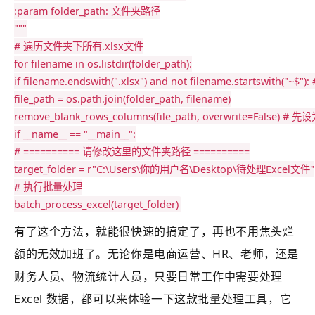
:param folder_path: 文件夹路径

"""
# 遍历文件夹下所有.xlsx文件
for
 filename 
in
 os
.
listdir
(
folder_path
)
:
if
 filename
.
endswith
(
".xlsx"
)
and
not
 filename
.
startswith
(
"~$"
)
:
file_path 
=
 os
.
path
.
join
(
folder_path
,
 filename
)
remove_blank_rows_columns
(
file_path
,
 overwrite
=
False
)
# 先设
if
 __name__ 
==
"__main__"
:
# ========== 请修改这里的文件夹路径 ==========
target_folder 
=
r"C:\Users\你的用户名\Desktop\待处理Excel文件"
# 执行批量处理
batch_process_excel
(
target_folder
)
有了这个方法，就能很快速的搞定了，再也不用焦头烂
额的无效加班了。无论你是电商运营、HR、老师，还是
财务人员、物流统计人员，只要日常工作中需要处理
Excel 数据，都可以来体验一下这款批量处理工具，它