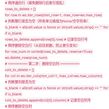
# 倒序遍历行（避免删除行后索引错乱）
rows_to_delete 
=
[
]
for
 row 
in
 ws
.
iter_rows
(
min_row
=
1
,
 max_row
=
ws
.
max_row
)
:
# 判断整行是否为空（所有单元格值为None/空字符串）
is_blank 
=
all
(
cell
.
value 
is
None
or
str
(
cell
.
value
)
.
strip
(
)
==
""
for
if
 is_blank
:
rows_to_delete
.
append
(
row
[
0
]
.
row
)
# 记录空白行号
# 倒序删除空白行（从后往前删，防止索引变化）
for
 row_num 
in
sorted
(
rows_to_delete
,
 reverse
=
True
)
:
ws
.
delete_rows
(
row_num
)
# ========== 第二步：删除空白列 ==========
cols_to_delete 
=
[
]
for
 col 
in
 ws
.
iter_cols
(
min_col
=
1
,
 max_col
=
ws
.
max_column
)
:
# 判断整列是否为空
is_blank 
=
all
(
cell
.
value 
is
None
or
str
(
cell
.
value
)
.
strip
(
)
==
""
for
if
 is_blank
:
cols_to_delete
.
append
(
col
[
0
]
.
column
)
# 记录空白列号
# 倒序删除空白列