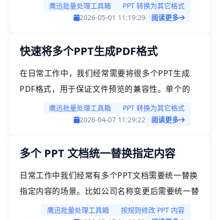
过手动的方式，一页一页保存或者截图保存然后再
鹰迅批量处理工具箱
PPT 转换为其它格式
拼接在一起，但这样操作实在太麻烦了。如何快速
2026-05-01 11:19:29
阅读更多
将多个ppt文档快速转化为长图呢？
快速将多个PPT生成PDF格式
在日常工作中，我们经常需要将很多个PPT生成
PDF格式，用于保证文件预览的兼容性。单个的
PPT生成PDF，能够很方便的解决，但是如果有几
鹰迅批量处理工具箱
PPT 转换为其它格式
百个、上千个PPT需要快速生成PDF的时候，我们
2026-04-07 11:29:22
阅读更多
又该如何快速实现呢？
多个 PPT 文档统一替换指定内容
日常工作中我们经常有多个PPT文档需要统一替换
指定内容的场景。比如公司名称变更后需要统一替
换新的公司名，或者统一修改某个手机号码。如果
鹰迅批量处理工具箱
按规则修改 PPT 内容