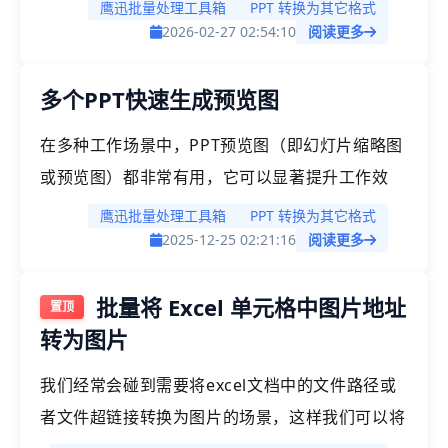
并且查看起来也更方便更兼容，因此，PPT转图片
鹰迅批量处理工具箱
PPT 转换为其它格式
在特定场景中是非常有必要的一个需求。那如果有
2026-02-27 02:54:10
阅读更多
多个ppt文档，如何批量转为图片呢？
多个PPT快速生成预览图
在多种工作场景中，PPT预览图（即幻灯片缩略图
或预览图）都非常有用，它可以显著提升工作效
率，尤其是在需要快速浏览、协作或批量处理的场
鹰迅批量处理工具箱
PPT 转换为其它格式
景。今天就给大家介绍多个ppt如何快速的批量生
2025-12-25 02:21:16
阅读更多
成预览图。
批量将 Excel 单元格中图片地址
转为图片
我们经常会碰到需要将excel文档中的文件路径或
者文件超链接转换为图片的场景，这样我们可以将