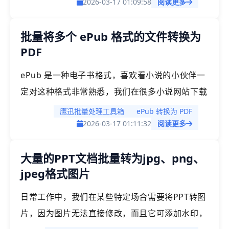
在单个PPT幻灯片中，我们可以直接修改，但是如
2026-03-17 01:09:58
阅读更多
果文件数量过多时，我们就需要借助一些工具进行
批量将多个 ePub 格式的文件转换为
批量修改PPT文档内容。
PDF
ePub 是一种电子书格式，喜欢看小说的小伙伴一
定对这种格式非常熟悉，我们在很多小说网站下载
的都是这种格式的。我们也经常会碰到一些需求，
鹰迅批量处理工具箱
ePub 转换为 PDF
需要将 ePub 格式的文件转换为PDF格式，这在某
2026-03-17 01:11:32
阅读更多
些场景下是非常有用的。
大量的PPT文档批量转为jpg、png、
jpeg格式图片
日常工作中，我们在某些特定场合需要将PPT转图
片，因为图片无法直接修改，而且它可添加水印，