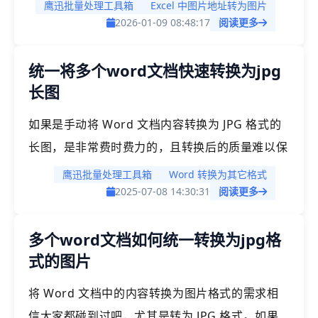
原本很难识别的文件路径转变为可以直接进行预览
鹰迅批量处理工具箱
Excel 中图片地址转为图片
的图片效果，在某些场景下是非常有用的。那么如
2026-01-09 08:48:17
阅读更多
何才能够将excel单元格中的图片地址转换为图片
统一将多个word文档快速转换为jpg
呢？如果我们有大量的excel文档都需要将其中的
长图
文件路径或者文件链接转换为图片，我们有没有比
较快捷的方法来帮我们实现批量处理呢？
如果是手动将 Word 文档内容转换为 JPG 格式的
长图，是非常费时费力的，且转换后的质量难以保
证。那有没有什么方法可以帮我们高效的将将多个
鹰迅批量处理工具箱
Word 转换为其它格式
Word 文档一次性转换为清晰的 JPG 长图呢？
2025-07-08 14:30:31
阅读更多
多个word文档如何统一转换为jpg格
式的图片
将 Word 文档中的内容转换为图片格式的需求相
信大家都碰到过吧，尤其是转为 JPG 格式。如果