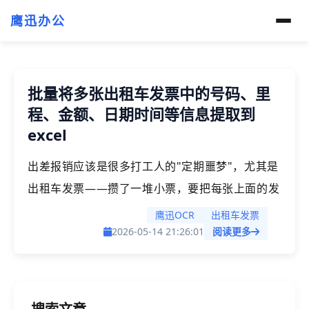
鹰迅办公
批量将多张出租车发票中的号码、里
程、金额、日期时间等信息提取到
excel
出差报销应该是很多打工人的"定期噩梦"，尤其是
出租车发票——攒了一堆小票，要把每张上面的发
票号码、乘车日期、里程、金额这些信息一条条录
鹰迅OCR
出租车发票
进Excel，然后才能提交给财务。票少还好说，赶
2026-05-14 21:26:01
阅读更多
上出差频繁或者帮整个部门统一整理的时候，几十
上百张票堆在桌上，光是对着那些小字手敲就够让
人烦躁的了。