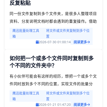
反复粘贴
同一份文件复制到多个文件夹，是很多人整理项目
资料、分发说明文档时都会遇到的重复操作。借助
「鹰迅批量处理工具箱」的批量复制功能，可以一
鹰迅批量处理工具
将文件或文件夹复制到多个位
次选择多个文件和多个目标目录，统一执行复制分
箱
置
2026-07-30 01:00:14
阅读更多
发，省去反复打开文件夹、来回粘贴的麻烦。适合
项目管理、运营推广、设计协作、行政文员等经常
如何把一个或多个文件同时复制到多
需要多路径分发文件的人群使用，操作简单，效率
个不同的文件夹中？
提升非常明显。
有小伙伴可能会有这样的经历，想把一个或多个文
件同时放到多个不同的位置，实现文件的批量分
发，可是又不懂编程，自己没办法用脚本来实现，
鹰迅批量处理工具
将文件或文件夹复制到多个位
我一个个手动的复又十分的麻烦，有什么其他的快
箱
置
2026-01-21 01:47:20
阅读更多
速处理的办法吗？