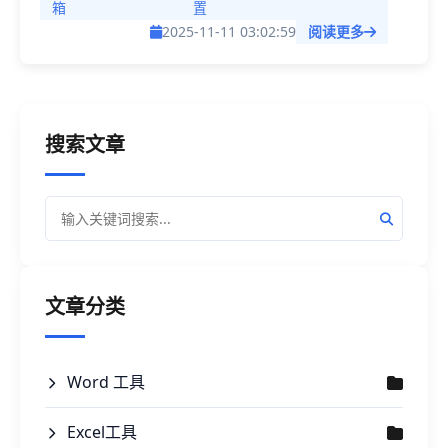
位置，这种需求非常常见。如果人工的手动复制，
箱
置
2025-11-11 03:02:59
阅读更多
会浪费大量时间，效率太低。为了提高工作效率，
找到一张批量复制文件的方法变得至关重要。本文
将介绍如何通过简单的操作，将同一个文件批量复
制到多个文件夹中，从而节省时间并确保数据的准
搜索文章
确性。
文章分类
Word 工具
Excel工具