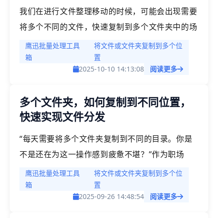
我们在进行文件整理移动的时候，可能会出现需要
将多个不同的文件，快速复制到多个文件夹中的场
景。如果一个个手动的复制会十分的麻烦，而且短
鹰迅批量处理工具
将文件或文件夹复制到多个位
时间内根本完成不了这个操作。除了自己写脚本，
箱
置
2025-10-10 14:13:08
阅读更多
我们还可以借助一些好用的办公软件，来帮助我们
实现文件的批量复制使快速分发到多个不同的文件
多个文件夹，如何复制到不同位置，
夹中。
快速实现文件分发
“每天需要将多个文件夹复制到不同的目录。你是
不是还在为这一操作感到疲惫不堪？”作为职场
人，我们经常会遇到需要将文件夹复制到不同位置
鹰迅批量处理工具
将文件或文件夹复制到多个位
的场景。例如将同一份素材分发给多个不同的代理
箱
置
2025-09-26 14:48:54
阅读更多
商路径、将公司二维码图片分发到不同的市场活动
路径中...