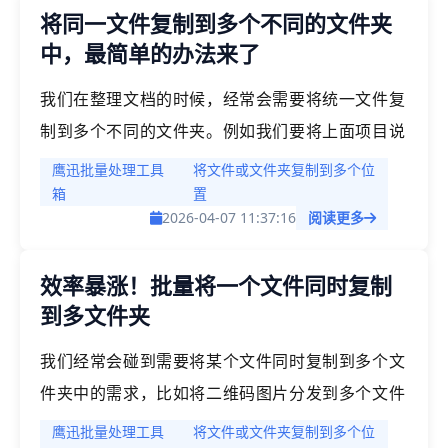
将同一文件复制到多个不同的文件夹
中，最简单的办法来了
我们在整理文档的时候，经常会需要将统一文件复
制到多个不同的文件夹。例如我们要将上面项目说
明的文件复制到不同的项目文件夹中，法务需要将
鹰迅批量处理工具
将文件或文件夹复制到多个位
《保密协议》覆盖全公司所有的项目合同模板文件
箱
置
2026-04-07 11:37:16
阅读更多
夹中等等，这样的场景非常多，数不胜数。通过这
样的一次制作文件，多处使用，可以大大的提高我
效率暴涨！批量将一个文件同时复制
们的工作效率。那该如何快速实现这一操作呢？
到多文件夹
我们经常会碰到需要将某个文件同时复制到多个文
件夹中的需求，比如将二维码图片分发到多个文件
夹，再比如将某个文档（如txt文件）备份到多个
鹰迅批量处理工具
将文件或文件夹复制到多个位