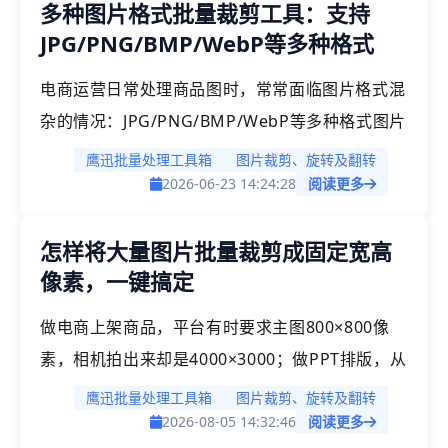
多种图片格式批量裁剪工具：支持
定角度（30°、45°、90°、180°等），所有图片一
JPG/PNG/BMP/WebP等多种格式
次性摆正，也可自定义任意角度，满足不同图片格
式的输出需求。
电商运营日常处理商品图时，常常面临图片格式混
杂的情况：JPG/PNG/BMP/WebP等多种格式图片
需要批量裁剪处理后上架。市面上有的裁剪工具需
鹰迅批量处理工具箱
图片裁剪、旋转及翻转
先按格式分类再分批处理，增加了不必要的操作步
2026-06-23 14:24:28
阅读更多
骤。「鹰迅批量处理工具箱」支持多种图片格式混
怎样将大量图片批量裁剪成固定宽高
合批量裁剪，JPG/PNG/BMP/WebP等常见格式可
像素，一键搞定
一次性全部添加，统一设置裁剪参数，所有格式的
图片同步处理完成，输出格式与原图保持一致。
做电商上架商品，平台有时要求主图800×800像
素，相机拍出来却是4000×3000；做PPT排版，从
各处收集的配图宽高各异，放进去怎么都对不齐；
鹰迅批量处理工具箱
图片裁剪、旋转及翻转
打印照片，店家要求统一尺寸，但每张图比例都不
2026-08-05 14:32:46
阅读更多