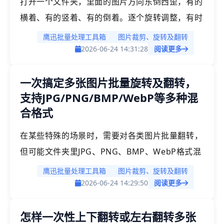
打开一个文件夹，里面的图片方向东倒西歪，有的
件。
横着、有的竖着、有的倒着。逐个旋转调整，有时
需要耗费大量时间，「鹰迅批量处理工具箱」支持
鹰迅批量处理工具箱
图片裁剪、旋转及翻转
混合格式图片批量旋转和翻转，预设旋转角度，也
2026-06-24 14:31:28
阅读更多
支持自定义任意角度，上下对调和左右对调两种翻
一次搞定多张图片批量旋转及翻转，
转方式，所有图片一次性摆正，输出格式保持不
支持JPG/PNG/BMP/WebP等多种混
变。
合格式
在某些特殊的场景时，需要对各类图片批量翻转，
但可能文件夹里JPG、PNG、BMP、WebP格式混
在一起。市面不少旋转工具只支持单一格式，面对
鹰迅批量处理工具箱
图片裁剪、旋转及翻转
格式混杂的情况得先分类再分批处理，操作繁琐。
2026-06-24 14:29:50
阅读更多
「鹰迅批量处理工具箱」支持混合格式图片批量旋
怎样一次性上下翻转或左右翻转多张
转和翻转，JPG/PNG/BMP/WebP等常见格式一次