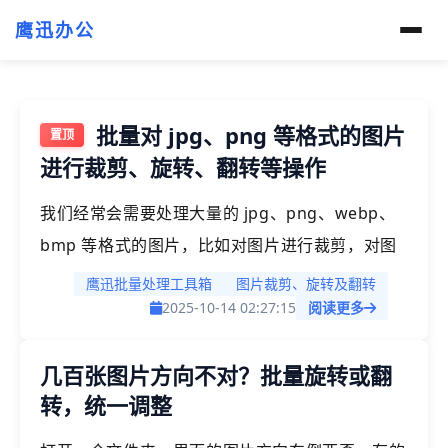
鹰迅办公
批量对 jpg、png 等格式的图片
进行裁剪、旋转、翻转等操作
我们经常会需要处理大量的 jpg、png、webp、
bmp 等格式的图片，比如对图片进行裁剪，对图
片进行旋转，对图片进行水平或者垂直翻转等操
鹰迅批量处理工具箱
图片裁剪、旋转及翻转
作。这些操作如果是人工处理会非常的耗时和麻
2025-10-14 02:27:15
阅读更多
烦，尤其是当要处理的图片文件数量非常多的时
几百张图片方向不对？批量旋转或翻
候。因此我们需要一种高效的方法来对图片进行自
转，统一调整
动化的批量编辑。今天这篇文章将介绍一种更高效
的方法来快速批量编辑多个 jpg/png/bmp 图片文