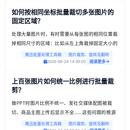
一样。如果一张张用修图软件改尺寸，数量一多就
如何按相同坐标批量裁切多张图片的
很费时间。「鹰迅批量处理工具箱」支持按固定像
固定区域？
素值批量裁剪图片，设定统一的宽度和高度后，所
有图片一次性裁切为相同尺寸，适配各类平台上
处理大量图片时，有时需要从每张图的相同位置裁
传、文档排版、打印输出等场景。
掉相同尺寸的区域：比如从左上角裁掉固定大小的
水印或LOGO。用鼠标拖拽框选操作，很难保证每
鹰迅批量处理工具箱
图片裁剪、旋转及翻转
张图的裁剪位置完全一致。「鹰迅批量处理工具
2026-06-24 14:30:05
阅读更多
箱」的图片裁剪功能支持通过设置裁剪起点坐标
上百张图片如何统一比例进行批量裁
（X轴Y轴）和裁剪宽高，精确定位裁剪区域。所有
剪？
图片按相同的坐标和尺寸批量裁切，输出结果完全
一致。
做PPT时图片比例不统一、发社交媒体配图被裁
切、商品主图上传后显示不全……这些问题的根源
往往在于图片比例不一致。「鹰迅批量处理工具
鹰迅批量处理工具箱
图片裁剪、旋转及翻转