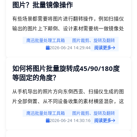
图片？批量镜像操作
性全部添加，预设上下对调、左右对调，支持自定
义角度等，所有图片统一校正，输出格式保持不
有些场景都需要将图片进行翻转操作，例如扫描仪
变。
输出的图片上下颠倒、设计素材需要统一做镜像处
理、拍摄的照片方向需要校正等等。。「鹰迅批量
鹰迅批量处理工具箱
图片裁剪、旋转及翻转
处理工具箱」支持混合格式图片批量上下翻转和左
2026-06-24 14:29:44
阅读更多
右翻转，JPG/PNG/BMP/WebP等常见格式一次性
如何将图片批量旋转成45/90/180度
全部添加，点击「上下对调」或「左右对调」即可
等固定的角度？
完成镜像操作，所有图片统一处理，输出格式保持
不变。
从手机导出的照片方向东倒西歪、扫描仪生成的图
片全部倒置、从不同设备收集的素材横竖混杂，这
些情况都需要将图片旋转到统一的方向。如果一张
鹰迅批量处理工具箱
图片裁剪、旋转及翻转
张手动旋转调整，数量一多就很费时间。给大家推
2026-06-24 14:30:16
阅读更多
荐的「鹰迅批量处理工具箱」能批量旋转图片为固