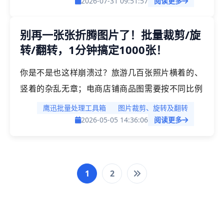
箱」的图片工具，支持按1:1、4:3、16:9等常用比
2026-07-31 09:51:57
阅读更多
例批量裁剪图片，也可以自定义任意比例。一次设
别再一张张折腾图片了！批量裁剪/旋
置即可处理成百上千张图片，所有输出图片比例完
转/翻转，1分钟搞定1000张！
全统一，适合电商运营、新媒体编辑、行政办公等
需要批量处理图片比例的场景
你是不是也这样崩溃过？旅游几百张照片横着的、
竖着的杂乱无章；电商店铺商品图需要按不同比例
进行批量裁剪；制作特定比例的纪念册、证件
鹰迅批量处理工具箱
图片裁剪、旋转及翻转
照......别忍了！​​ 试试这款图片批量处理工具，专治
2026-05-05 14:36:06
阅读更多
各种重复劳动！
1
2