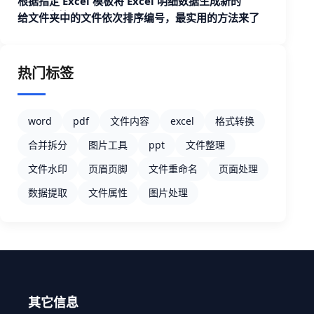
根据指定 Excel 模板将 Excel 明细数据生成新的
Excel 文档
给文件夹中的文件依次排序编号，最实用的方法来了
热门标签
word
pdf
文件内容
excel
格式转换
合并拆分
图片工具
ppt
文件整理
文件水印
页眉页脚
文件重命名
页面处理
数据提取
文件属性
图片处理
其它信息