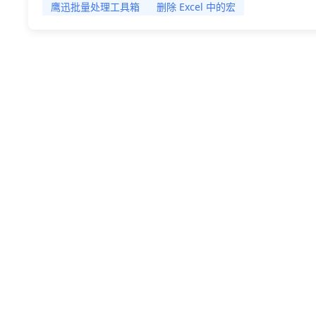
效率非常低，今天给大家带介绍一种高效的办法，可以
鹰迅批量处理工具箱
删除 Excel 中的宏
间、降低风险。