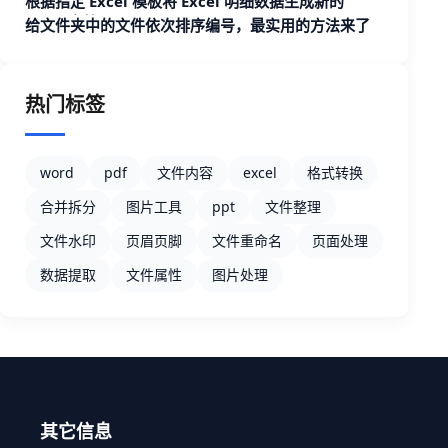
根据指定 Excel 模板将 Excel 明细数据生成新的
Excel 文档
给文件夹中的文件依次排序编号，最实用的方法来了
热门标签
word
pdf
文件内容
excel
格式转换
合并拆分
图片工具
ppt
文件整理
文件水印
页眉页脚
文件重命名
页面处理
数据提取
文件属性
图片处理
其它信息