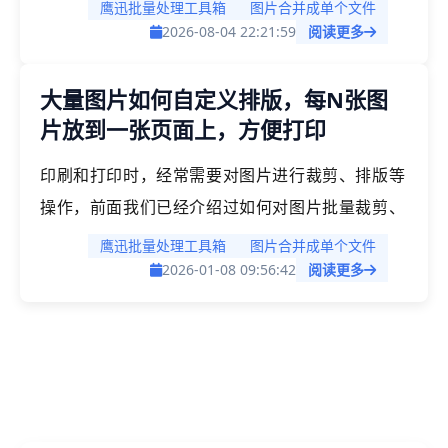
图的拼接数量都可以自定义。「鹰迅批量处理工具
鹰迅批量处理工具箱
图片合并成单个文件
箱」支持批量将多张图片按自定义张数拼接成一张
2026-08-04 22:21:59
阅读更多
图，也可按文件夹维度分别合成，每个文件夹输出
大量图片如何自定义排版，每N张图
一张独立拼接图，输出保持原图清晰度，实现批量
片放到一张页面上，方便打印
合成图片。
印刷和打印时，经常需要对图片进行裁剪、排版等
操作，前面我们已经介绍过如何对图片批量裁剪、
旋转等操作，那么如果我们对大量的图片进行排版
鹰迅批量处理工具箱
图片合并成单个文件
时该如何快速操作呢？今天介绍的这个方法，我们
2026-01-08 09:56:42
阅读更多
可以自定义每页的图片数量、距离、和纸张方向等
设置，这样就避免了手动排版的繁琐、布局混乱等
情况。