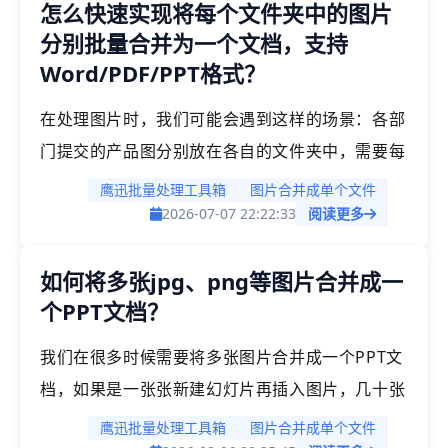
怎么快速实现将每个文件夹中的图片
分别生成GIF动图，每组图片独立输出一张动图，
分别批量合并为一个文档，支持
所有动图一次性轻松处理完成。
Word/PDF/PPT格式？
在处理图片时，我们可能会遇到这样的场景：各部
门提交的产品图分别放在各自的文件夹中，需要每
个文件夹单独合并成一个PDF；不同客户的资料按
鹰迅批量处理工具箱
图片合并成单个文件
客户名分文件夹存放，需要每个客户单独生成一个
2026-07-07 22:22:33
阅读更多
Word文档；多场活动的照片按场次分文件夹，需
如何将多张jpg、png等图片合并成一
要每场活动单独合并成PPT等。如果这个时候一个
个PPT文档？
一个文件夹手动操作，会非常的繁琐。在这里推荐
的「鹰迅批量处理工具箱」支持按文件夹维度批量
我们在很多时候需要将多张图片合并成一个PPT文
合并图片，每个文件夹独立输出一个文档
档，如果是一张张新建幻灯片再插入图片，几十张
（Word/PDF/PPT均可），轻松完成所有文件夹
图就要重复几十次操作。「鹰迅批量处理工具箱」
鹰迅批量处理工具箱
图片合并成单个文件
的处理。