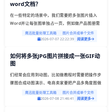
word文档？
图片批量合并成一个TIFF文件，每张图片作为一
页，图片顺序可自定义调整，所有图片一次性处理
在一些特定的场景中，我们需要把多张图片插入
完成，输出为标准的TIFF格式，方便存档和共享。
Word并让每张图单独占一页，例如做产品图册需
要每张产品图单独一页、整理作品集要求每幅作品
鹰迅批量处理工具箱
图片合并成单个文件
独立展示、标书里的资质证书需要每页一张等等，
2026-07-07 22:22:39
阅读更多
如果在word中手动操作，非常耗时。在这里推荐
如何将多张JPG图片拼接成一张GIF动
一款便捷办公工具——「鹰迅批量处理工具箱」，
图
它支持将多张图片批量插入Word并自动分页，每
张图片单独生成一页，无需手动添加分页符或敲回
们经常会应用到动图，比如做教程时需要把操作步
车，生成后可直接用于打印、归档或进一步编辑。
骤图合成动图演示、电商卖家要把产品多角度图做
成动态展示、做表情包需要把一组照片变成动图
鹰迅批量处理工具箱
图片合并成单个文件
等，当有大量的图片需要处理时，我们可以使用
2026-07-08 21:46:41
阅读更多
「鹰迅批量处理工具箱」，它支持批量将多组图片