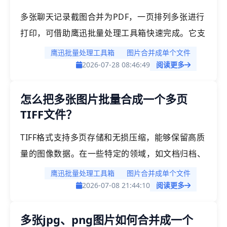
多张聊天记录截图合并为PDF，一页排列多张进行
打印，可借助鹰迅批量处理工具箱快速完成。它支
持将多张微信、QQ、企业微信等聊天截图按顺序
鹰迅批量处理工具箱
图片合并成单个文件
合并到同一个PDF中，并可设置每页排版张数，方
2026-07-28 08:46:49
阅读更多
便打印、存档和提交材料。整个操作简单直观，适
怎么把多张图片批量合成一个多页
合老师、学生、行政、人事、客服以及需要整理聊
TIFF文件？
天凭证、沟通记录、售后截图的人群使用，省去逐
张排版的麻烦。
TIFF格式支持多页存储和无损压缩，能够保留高质
量的图像数据。在一些特定的领域，如文档归档、
传真传输、印刷输出等场景中，需要将多张图片合
鹰迅批量处理工具箱
图片合并成单个文件
并为一个TIFF文件。这时在多个图片需要按顺序合
2026-07-08 21:44:10
阅读更多
并成一个TIFF文件时，手动操作就变得繁琐。「鹰
多张jpg、png图片如何合并成一个
迅批量处理工具箱」支持将多张JPG/PNG/BMP等