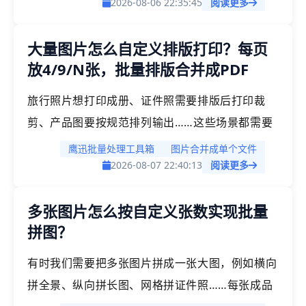
支持将多张JPG/PNG/BMP/WEBP等格式的图片批
2026-08-06 22:35:45
阅读更多
量合并成一个PPTX文档，每张图片自动生成一页
大量图片怎么自定义排版打印？每页
幻灯片，所有图片一次性处理完成，可直接用于演
放4/9/N张，批量排版合并成PDF
示汇报。
旅行照片想打印成册、证件照需要排版后打印裁
剪、产品图要按规范排列输出……这些场景都需要
将多张图片排到同一页面上。如果手动在PS里一
鹰迅批量处理工具箱
图片合并成单个文件
张张拖拽排列，几百张图片光对齐位置、调整间距
2026-08-07 22:40:13
阅读更多
就会耗费大量时间。「鹰迅批量处理工具箱」支持
多张图片怎么按自定义张数实现批量
将大量图片按自定义数量排版合并为PDF，每页可
拼图？
设置放4张、6张、9张或任意数量，纸张方向、边
距、图片间距均可调节，一键生成PDF可直接用于
有时我们需要把多张图片拼成一张大图，例如横向
打印。
拼全景、纵向拼长图、网格拼证件照……每张成品