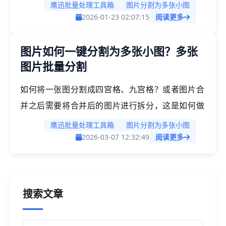
传长图等，有时候，我们需要将这些长图分割为多
鹰迅批量处理工具箱
图片分割为多张小图
段图片，以便于分享、打印或者展示。那这是如何
2026-01-23 02:07:15
阅读更多
做到的呢？尤其是当我们有大量的长图都需要进行
图片如何一键分割为多张小图？多张
分割的时候，又该如何处理呢？
图片批量分割
如何将一张图分割成四宫格、九宫格？或者图片合
并之后需要将合并后的图片进行拆分，这是如何做
到的呢？今天教你一个方法，可以一次性批量将多
鹰迅批量处理工具箱
图片分割为多张小图
张图片进行分割，有多种分割方式，可以满足不同
2026-03-07 12:32:49
阅读更多
场景的需要，不管是电商图拆分、摄像图拆分、户
外广告图拆分等都可以一键搞定！
搜索文章