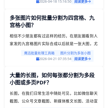
息，还能分页批注等，那将长图分割成多页pdf文
2026-04-18 15:16:50
阅读更多
档是如何实现的呢？今天教大家一个高效的方法轻
多张图片如何批量分割为四宫格、九
松处理！
宫格小图？
相信不少朋友都有过这样的经历，在朋友圈看到人
家发的九宫格图片实际合成以后就是一张大图，尤
其是对电商运营、新媒体小编、行政这些高频处理
鹰迅批量处理工具箱
图片分割为多张小图
图片的岗位来说，图片分割是工作中必备的技能，
2026-04-21 07:35:54
阅读更多
尤其是当我们有大量的图片需要进行分割时，学会
大量的长图，如何每张都分割为多段
这招批量分割的方法就显得更加重要了。
小图或多页PDF？
长图，在我们日常生活中随处可见，比如微信聊天
截图、公众号文章截图、新媒体推文长图、活动宣