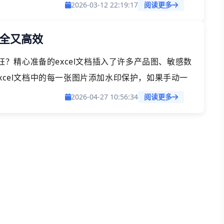
。如何告别手动添加水印，摆脱体力活呢？
2026-03-12 22:19:17
阅读更多
安全又高效
抓狂？精心准备的excel文档插入了许多产品图、敏感数
xcel文档中的每一张图片添加水印保护，如果手动一
体力活，很容易让人抓狂。今天就给大家分享一个安
2026-04-27 10:56:34
阅读更多