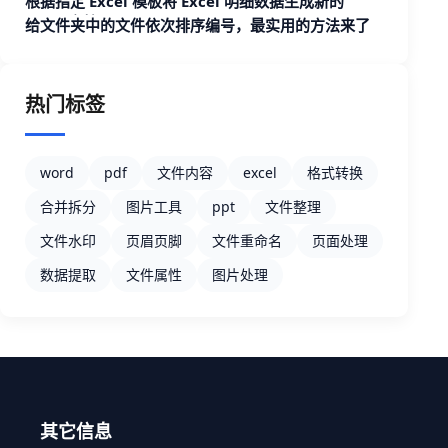
根据指定 Excel 模板将 Excel 明细数据生成新的
Excel 文档
给文件夹中的文件依次排序编号，最实用的方法来了
热门标签
word
pdf
文件内容
excel
格式转换
合并拆分
图片工具
ppt
文件整理
文件水印
页眉页脚
文件重命名
页面处理
数据提取
文件属性
图片处理
其它信息