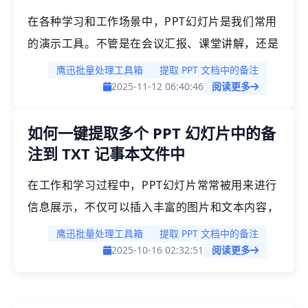
提如果有大量的文档需要导出这些备注就更加低效
在各种学习和工作场景中，PPT幻灯片是我们常用
了。
的演示工具。不管是在会议汇报、课堂讲解，还是
项目展示中，PPT 都是非常常见的文档格式。我们
鹰迅批量处理工具箱
提取 PPT 文档中的备注
在进行 ppt 演示的时候，经常会在备注中添加一
2025-11-12 06:40:46
阅读更多
些提示，每一页幻灯片都可以添加备注，这些备注
如何一键提取多个 PPT 幻灯片中的备
通常用来对幻灯片内容进行补充说明。但当我们需
注到 TXT 记事本文件中
要将大量PPT中的备注信息导出时，应该怎么做
呢？
在工作和学习过程中，PPT幻灯片常常被用来进行
信息展示，不仅可以插入丰富的图片和文本内容，
还拥有许多实用的功能，其中“备注”功能是大家常
鹰迅批量处理工具箱
提取 PPT 文档中的备注
用的一项。每一页幻灯片都可以添加备注，通常用
2025-10-16 02:32:51
阅读更多
于补充幻灯片的关键信息或提供演讲时的辅助说
明。这些备注在讲解过程中可以帮助演讲者更加清