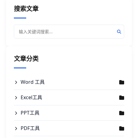
晰地传达信息。那么，如何在大量PPT文件中批量
搜索文章
提取备注，并将其快速保存到txt文件中呢？接下
来，我们将为大家介绍一种高效的批量操作方法。
文章分类
Word 工具
Excel工具
PPT工具
PDF工具