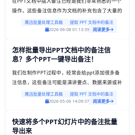
在PPT文档中插入备注已经是我们非常熟悉的一个
操作，这些备注信息作为文档的补充包含了大量的
信息，有时候我们需要将这些备注信息导出来形成
鹰迅批量处理工具箱
提取 PPT 文档中的备注
新的文档，但这个操作看起来就不是那么简单，首
2026-06-08 01:13:39
阅读更多
先需要定位到备注所在的页，还需要一个个的复制
怎样批量导出PPT文档中的备注信
粘贴，看上去操作就非常繁琐。因此可能我们需要
息？多个PPT一键导出备注！
有更高效的批量处理方法，可以一键导出。
我们在制作PPT过程中，经常会给ppt添加很多备
注信息，这些备注可能是演讲要点、数据来源或补
充说明。然而当需要将这些备注信息提取出来用于
鹰迅批量处理工具箱
提取 PPT 文档中的备注
会议纪要、培训材料或单独分发时，许多人都会陷
2026-05-06 14:09:37
阅读更多
入繁琐的重复劳动中。传统的方式可能就是打开
快速将多个PPT幻灯片中的备注批量
ppt文档，然后一页页去定位备注内容，然后复制
导出来
粘贴，即使是单个文档的操作也非常低效，更不用