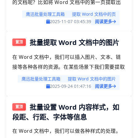
的文档呢？比如将 Word 文档中的第一页提取出
来、将 Word 文档中的最后一页提取出来、再或
鹰迅批量处理工具箱
提取 Word 文档中的页
者将 Word 文档中的中间几页提取出来等等。人
2025-11-07 03:45:39
阅读更多
工的处理肯定非常的麻烦，需要新建 Word 文
批量提取 Word 文档中的图片
档，然后将内容复制过去，会耗费我们大量的时
间，今天就给大家介绍一种批量提取 Word 文档
在 Word 文档中，我们可以插入图片、文本、链
中的页的高效方法。
接等各种各样的资源。在某些场景下我们需要提取
这些信息，比如我们需要提取 Word 文档中的图
鹰迅批量处理工具箱
提取 Word 文档中的图片
片，将每一个 Word 文档中的图片都提取出来放
2025-09-24 01:47:16
阅读更多
到一个单独的文件夹中，那么我们应该怎么做呢？
批量设置 Word 内容样式，如
今天就给大家介绍批量提取 Word 文档中图片的
段距、行距、字体等信息
操作。
在 Word 文档中，我们可以做各种样式的处理。