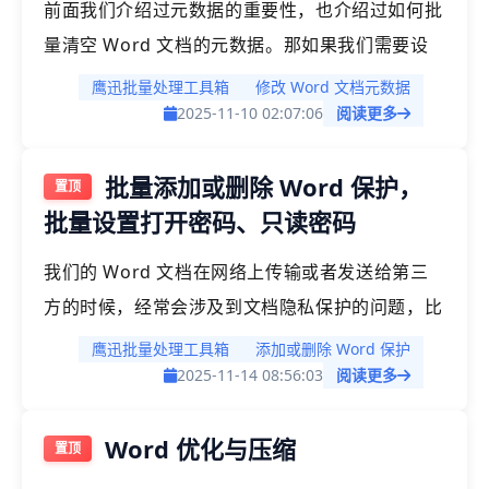
前面我们介绍过元数据的重要性，也介绍过如何批
量清空 Word 文档的元数据。那如果我们需要设
置或者修改 Word 文档的元数据我们应该怎么做
鹰迅批量处理工具箱
修改 Word 文档元数据
呢？我们还能使用之前介绍的方法来帮我们完成批
2025-11-10 02:07:06
阅读更多
量修改 Word 文档元数据的操作吗？答案是可以
批量添加或删除 Word 保护，
的，接下来我们就一起来看下批量修改 Word 文
批量设置打开密码、只读密码
档元数据的具体操作吧。
我们的 Word 文档在网络上传输或者发送给第三
方的时候，经常会涉及到文档隐私保护的问题，比
如给 Word 文档添加打开密码或者只读密码就是
鹰迅批量处理工具箱
添加或删除 Word 保护
很好的保护文档内容的一些手段。在 Office 中我
2025-11-14 08:56:03
阅读更多
们可以很轻松的设置 Word 文档的打开密码和只
Word 优化与压缩
读密码，如果我们有大量的 Word 文档需要设置
保护，我们肯定没法通过 Office 的方式去操作