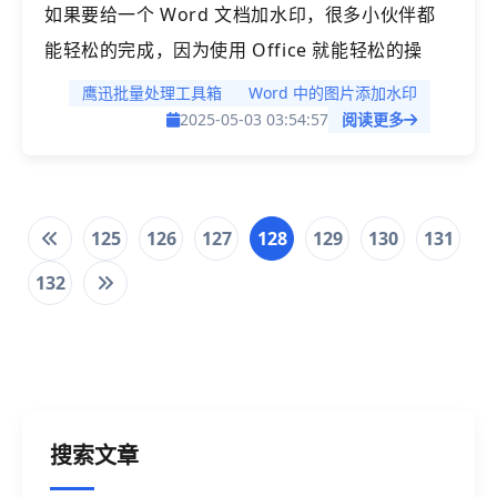
如果要给一个 Word 文档加水印，很多小伙伴都
能轻松的完成，因为使用 Office 就能轻松的操
作，并且也有很多第三方的工具可以帮我们实现。
鹰迅批量处理工具箱
Word 中的图片添加水印
那假如需要给 Word 中的每一张图片都添加上水
2025-05-03 03:54:57
阅读更多
印，那有什么比较好的方法实现呢？今天就给大家
介绍一下如何批量给 Word 中的每一张图片都添
加上文字水印或者图片水印。
125
126
127
128
129
130
131
132
搜索文章