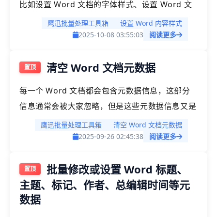
比如设置 Word 文档的字体样式、设置 Word 文
档的段落样式以及设置 Word 文档的页面样式。
鹰迅批量处理工具箱
设置 Word 内容样式
我们通常可以在 Office 中完成这些操作，相信绝
2025-10-08 03:55:03
阅读更多
大部分场景我们也是这样完成的。但是如果我们手
清空 Word 文档元数据
上有 1000 个 Word 文档，需要统一设置样式，那
我们通过 Office 就比较难完成了，今天我们就看
每一个 Word 文档都会包含元数据信息，这部分
一下如何批量设置多个 Word 文档的样式。
信息通常会被大家忽略，但是这些元数据信息又是
非常重要的，因为元数据可能会包含一些文档的来
鹰迅批量处理工具箱
清空 Word 文档元数据
源、文档的作者、文档的创建修改时间等隐私信
2025-09-26 02:45:38
阅读更多
息，如果处理不当，可能会造成比较大的影响。因
批量修改或设置 Word 标题、
此对元数据的做处理是非常重要的，今天我们就介
主题、标记、作者、总编辑时间等元
绍一下如何批量情况 Word 文档的元数据。
数据