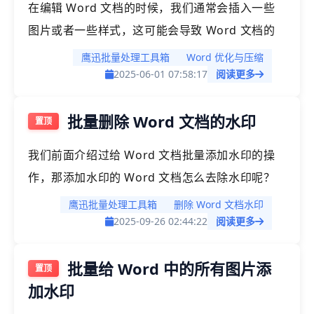
在编辑 Word 文档的时候，我们通常会插入一些
的，今天我们就介绍一下批量添加或者删除 Word
图片或者一些样式，这可能会导致 Word 文档的
保护的方法
体积变得非常的庞大，不利于我们对 Word 文档
鹰迅批量处理工具箱
Word 优化与压缩
进行分享、传输或者存档等操作，因此我们通常会
2025-06-01 07:58:17
阅读更多
碰到需要优化或者压缩 Word 文档的需求。那如
批量删除 Word 文档的水印
何才能对 Word 文档进行优化或压缩呢？今天就
给大家介绍一种批量压缩及优化 Word 文档的方
我们前面介绍过给 Word 文档批量添加水印的操
法。
作，那添加水印的 Word 文档怎么去除水印呢？
今天我们就给大家介绍一下删除 Word 文档水印
鹰迅批量处理工具箱
删除 Word 文档水印
的操作，同样的，我们不仅能快速删除单个 Word
2025-09-26 02:44:22
阅读更多
文档的水印，大批量的 Word 文档需要删除水印
批量给 Word 中的所有图片添
也是能非常轻松的实现。
加水印