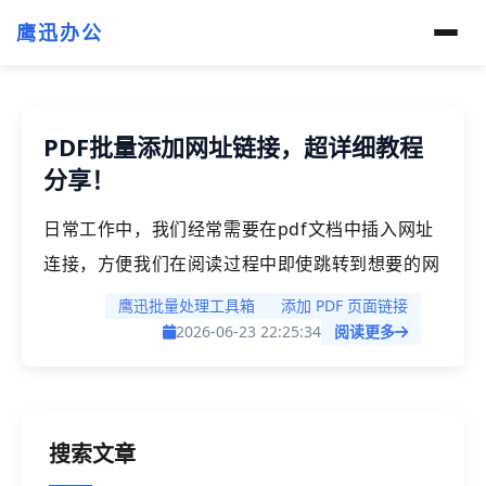
鹰迅办公
PDF批量添加网址链接，超详细教程
分享！
日常工作中，我们经常需要在pdf文档中插入网址
连接，方便我们在阅读过程中即使跳转到想要的网
站，单个链接我们还可以借助很多工具来处理，但
鹰迅批量处理工具箱
添加 PDF 页面链接
有时可能我们文档每一页都需要添加链接，或者有
2026-06-23 22:25:34
阅读更多
大量的pdf文档都需要添加网址链接，如果都一个
个的去添加，效率就非常低。本文今天就来一起探
讨一下到底什么样的场景我们需要批量添加pdf超
搜索文章
链接，以及如何快速实现这一操作呢？