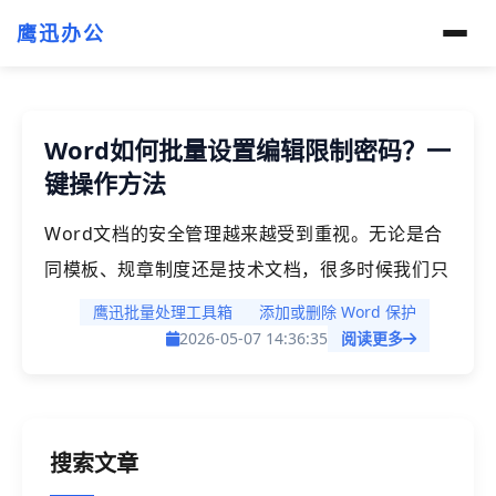
鹰迅办公
Word如何批量设置编辑限制密码？一
键操作方法
Word文档的安全管理越来越受到重视。无论是合
同模板、规章制度还是技术文档，很多时候我们只
希望别人查看内容，但不能随意修改。这时候就需
鹰迅批量处理工具箱
添加或删除 Word 保护
要给Word设置编辑限制密码，防止轻易打开篡改
2026-05-07 14:36:35
阅读更多
等，单个文档我们很好处理，但是同时有大量的文
档都需要设置编辑密码，限制编辑，就非常头疼
了，今天就来分享一个高效的处理办法，轻松解决
搜索文章
这一问题。