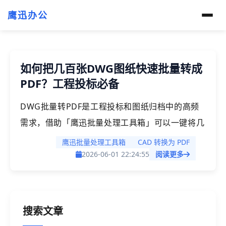
鹰迅办公
如何把几百张DWG图纸快速批量转成
PDF？工程投标必备
DWG批量转PDF是工程投标和图纸归档中的高频
需求，借助「鹰迅批量处理工具箱」可以一键将几
百张CAD图纸快速批量转换为标准PDF文件，无需
鹰迅批量处理工具箱
CAD 转换为 PDF
逐张打开AutoCAD手动操作。该工具支持自定义
2026-06-01 22:24:55
阅读更多
图幅、线宽、颜色等参数，特别适合建筑设计师、
工程造价人员、施工单位投标人员等需要大批量处
理DWG图纸的专业用户。
搜索文章