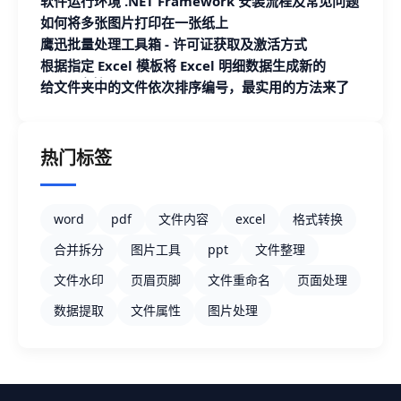
软件运行环境 .NET Framework 安装流程及常见问题
如何将多张图片打印在一张纸上
鹰迅批量处理工具箱 - 许可证获取及激活方式
根据指定 Excel 模板将 Excel 明细数据生成新的
Excel 文档
给文件夹中的文件依次排序编号，最实用的方法来了
热门标签
word
pdf
文件内容
excel
格式转换
合并拆分
图片工具
ppt
文件整理
文件水印
页眉页脚
文件重命名
页面处理
数据提取
文件属性
图片处理