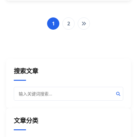
需要进行文件整理时，手动处理就显得不太现实
了，因此通常我们会借助一款批量处理工具可以进
行文件的批量整理。
1
2
搜索文章
文章分类