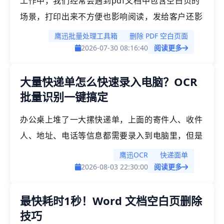
工作中，我们经常会遇到pdf文档中包含空白页的
场景，打印出来不方便也影响阅读，发给客户还影
响专业性。有的时候我们是单个文档，有时可能我
鹰迅批量处理工具箱
删除 PDF 空白页面
们同时需要批量删除几十上百个文档中的空白页，
2026-07-30 08:16:40
阅读更多
如果都一个一个手动去翻、去删，光想想就头大。
大量快递单怎么快速录入电脑？OCR
今天这篇文章就来聊聊怎么批量干掉PDF里的空白
批量识别一键搞定
页，后面会分享3种我实际用过的方法，亲测好
用，效率直接翻倍。
办公桌上堆了一大摞快递单，上面的寄件人、收件
人、地址、电话等信息都需要录入到电脑里，但是
一张张手动敲键盘实在太慢了，一不小心还容易打
鹰迅OCR
快递面单
错字。特别是电商旺季或者公司集中采购的时候，
2026-08-03 22:30:00
阅读更多
几百张快递单摆在面前，光是看着就让人发愁。有
最快耗时1秒！Word 文档空白页删除
没有什么办法能够批量识别这些快递单，快速把信
技巧
息导入电脑呢？今天我们就一起来解决这个困扰很