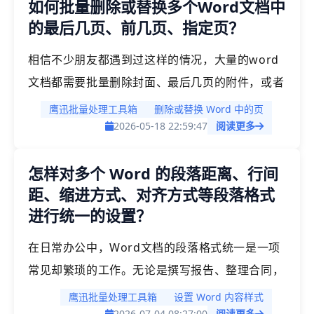
如何批量删除或替换多个Word文档中
本文小编就来介绍一种高效的方法，不仅可以将多
的最后几页、前几页、指定页？
个Excel表格快速一键转为PDF，而且还能确保所
有的表格都在同一页，方便我们阅读，打印等。
相信不少朋友都遇到过这样的情况，大量的word
文档都需要批量删除封面、最后几页的附件，或者
将某几页的内容替换成新的文件，单个文档我们很
鹰迅批量处理工具箱
删除或替换 Word 中的页
好解决，但是如果有大量的文档都要进行这样统一
2026-05-18 22:59:47
阅读更多
的操作，手动处理就非常麻烦了。本文今天就来分
怎样对多个 Word 的段落距离、行间
享一款好用的工具，可以批量删除或替换多个
距、缩进方式、对齐方式等段落格式
word中的指定页面，最后几页，前几页，某一页
进行统一的设置？
等。
在日常办公中，Word文档的段落格式统一是一项
常见却繁琐的工作。无论是撰写报告、整理合同，
还是汇编资料，段落距离、行间距、缩进方式、对
鹰迅批量处理工具箱
设置 Word 内容样式
2026-07-04 08:27:00
阅读更多