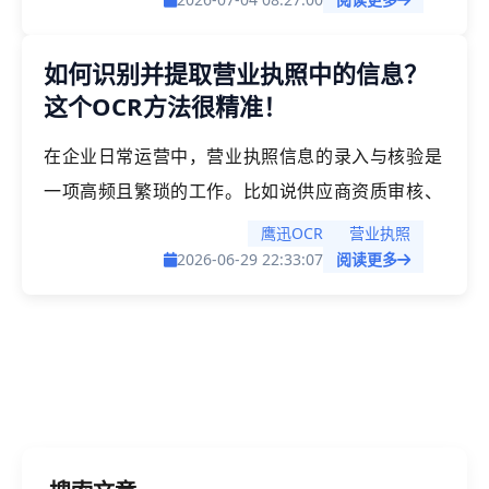
齐方式这些细节往往决定了文档的专业程度。尤其
是当我们有大量的word文档需要统一段落距离等
如何识别并提取营业执照中的信息？
格式时，传统的方法处理就非常折磨人，来试试本
这个OCR方法很精准！
文分享的高效方法吧！
在企业日常运营中，营业执照信息的录入与核验是
一项高频且繁琐的工作。比如说供应商资质审核、
客户开户登记，或者财务报税归档的场景中，都需
鹰迅OCR
营业执照
要从营业执照中准确提取公司名称、统一社会信用
2026-06-29 22:33:07
阅读更多
代码、法定代表人、注册资本等关键字段。如果我
们手动逐字录入不仅耗时，还极易出错，尤其当文
件数量很多时，更加麻烦、本文今天就来介绍如何
通过OCR识别技术，快速批量提取营业执照中的信
息，告别手敲。