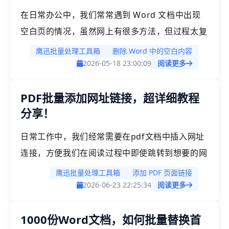
多朋友的问题。
在日常办公中，我们常常遇到 Word 文档中出现
空白页的情况，虽然网上有很多方法，但过程太复
杂，快捷键太多，根本记不住，也容易和其他操作
鹰迅批量处理工具箱
删除 Word 中的空白内容
弄混，即便这次记住了，下次又忘记，还要一个个
2026-05-18 23:00:09
阅读更多
手动去删除，操作过程中也容易出现错误。那么，
PDF批量添加网址链接，超详细教程
有没有一劳永逸的办法呢？有没有一种工具，小白
分享！
也能轻松操作？在此，给大家介绍一个打开就能用
的免费工具，帮你快速批量删除word空白页，彻
日常工作中，我们经常需要在pdf文档中插入网址
底摆脱手动删除的繁琐流程。
连接，方便我们在阅读过程中即使跳转到想要的网
站，单个链接我们还可以借助很多工具来处理，但
鹰迅批量处理工具箱
添加 PDF 页面链接
有时可能我们文档每一页都需要添加链接，或者有
2026-06-23 22:25:34
阅读更多
大量的pdf文档都需要添加网址链接，如果都一个
1000份Word文档，如何批量替换首
个的去添加，效率就非常低。本文今天就来一起探