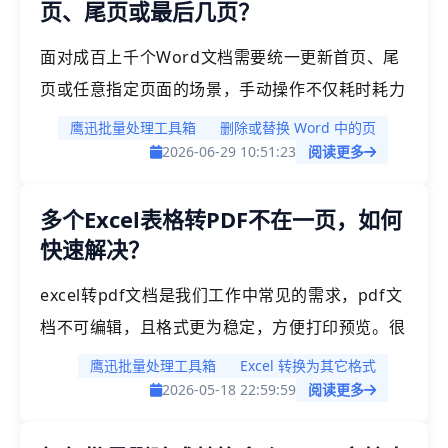
页、尾页或最后几页？
讨一下到底什么样的场景我们需要批量添加pdf超
链接，以及如何快速实现这一操作呢？
面对成百上千个Word文档需要统一更新首页、尾
页或任意指定页面的场景，手动操作不仅耗时耗力
且极易出错。例如年底公司所有合同批量换封面，
鹰迅批量处理工具箱
删除或替换 Word 中的页
合同附件批量更新等等，类似这样的需求有很多，
2026-06-29 10:51:23
阅读更多
如果都一个个手动处理非常低效，本文今天就来介
多个Excel表格转PDF不在一页，如何
绍一个高效简单的批量处理办法，1000份word文
快速解决？
档也能批量替换指定页面。
excel转pdf文档是我们工作中常见的需求，pdf文
档不可编辑，且格式更为稳定，方便打印预览。很
多小伙伴可能都遇到这样的问题，当我们的excel
鹰迅批量处理工具箱
Excel 转换为其它格式
表格转为PDF文档时，表格不在同一页，如果一个
2026-05-18 22:59:59
阅读更多
个去调整，当我们有大量表格时，工作量非常大。