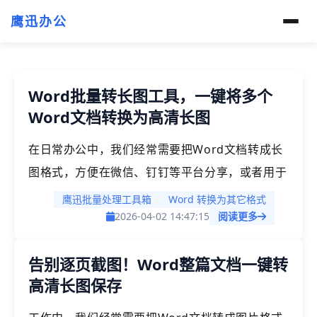
鹰迅办公
Word批量转长图工具，一键将多个
Word文档转换为高清长图
在日常办公中，我们经常需要把Word文档转成长
图格式，方便在微信、钉钉等平台分享，或者用于
制作产品说明、流程展示等内容。但如果你手头有
鹰迅批量处理工具箱
Word 转换为其它格式
几十份甚至上百份文档需要处理，一个个截图再拼
2026-04-02 14:47:15
阅读更多
接，光是想想就头大。今天这篇文章就来聊聊
告别逐页截图！Word整篇文档一键转
Word批量转长图这个需求，并分享一个高效的处
高清长图保存
理方法，帮你告别繁琐的手动操作。