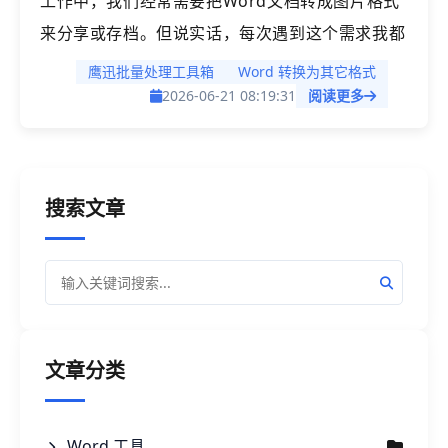
工作中，我们经常需要把Word文档转成图片格式
来分享或存档。但说实话，每次遇到这个需求我都
头疼，一页页截图、拼接、调整分辨率，每次弄完
鹰迅批量处理工具箱
Word 转换为其它格式
都是手麻眼花。尤其是那种几十页的方案文档，截
2026-06-21 08:19:31
阅读更多
到一半真的想摔鼠标。后来我发现，其实有更聪明
的办法可以解决这个问题。今天就来聊聊Word转
长图这件事，分享一个我最近在用的效率工具，帮
搜索文章
你彻底告别人工截图的痛苦。
文章分类
Word 工具