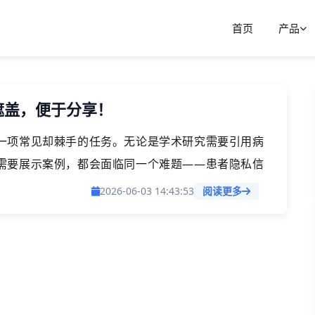
首页
产品
遮盖，便于分享！
一项常见却棘手的任务。无论是学术研究需要引用病
需要展示案例，都会面临同一个难题——患者隐私信
名、住址、联系方式等敏感信息散落各处，想要安全地
2026-06-03 14:43:53
阅读更多
法能够快速批量完成这项工作，既确保隐私安全，又