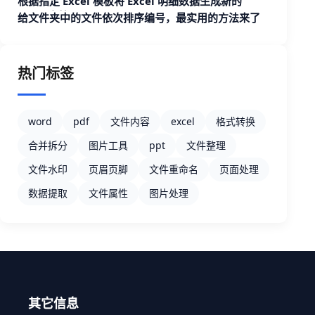
根据指定 Excel 模板将 Excel 明细数据生成新的
Excel 文档
给文件夹中的文件依次排序编号，最实用的方法来了
热门标签
word
pdf
文件内容
excel
格式转换
合并拆分
图片工具
ppt
文件整理
文件水印
页眉页脚
文件重命名
页面处理
数据提取
文件属性
图片处理
其它信息