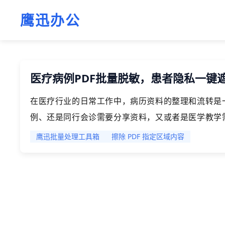
鹰迅办公
医疗病例PDF批量脱敏，患者隐私一键
在医疗行业的日常工作中，病历资料的整理和流转是
例、还是同行会诊需要分享资料，又或者是医学教学
息必须严格保护。大量PDF格式的病例文件中，姓
鹰迅批量处理工具箱
擦除 PDF 指定区域内容
对外分享这些资料，必须先进行脱敏处理。有没有办
不耽误正常的工作进度呢？