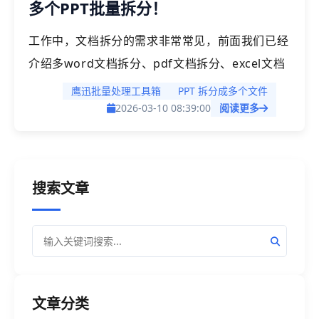
多个PPT批量拆分！
常好用。
工作中，文档拆分的需求非常常见，前面我们已经
介绍多word文档拆分、pdf文档拆分、excel文档
拆分等，今天我们就一起来看看PPT文档拆分，单
鹰迅批量处理工具箱
PPT 拆分成多个文件
个文件，可能我们还可以通过复制粘贴的办法进行
2026-03-10 08:39:00
阅读更多
拆分，但是如果文档页数很多，或者我们同时有大
量的PPT文档都需要进行拆分的时候，这种方法效
率就非常低了。今天我们一起来看看可以批量将多
搜索文章
个ppt进行拆分的高效方法吧！
文章分类