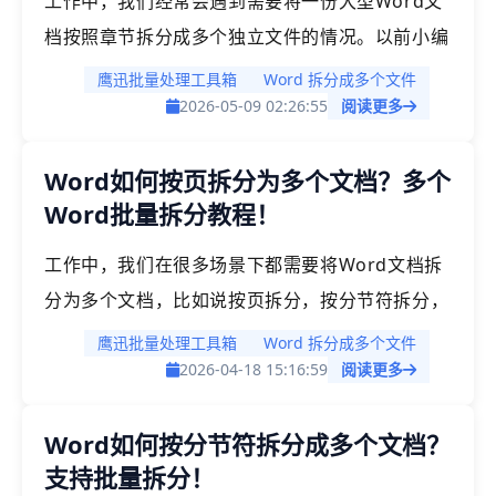
工作中，我们经常会遇到需要将一份大型Word文
档按照章节拆分成多个独立文件的情况。以前小编
拆一份文档要小半天，现在就算上百份的文档我也
鹰迅批量处理工具箱
Word 拆分成多个文件
能几分钟就搞定，完成如此大的效率转变，到底是
2026-05-09 02:26:55
阅读更多
用了什么高效的方法呢？今天就把这种批量处理的
Word如何按页拆分为多个文档？多个
方法分享给有需要的朋友，而且它还支持多种拆分
Word批量拆分教程！
方式，支持批量拆分多个文档，非常好用！
工作中，我们在很多场景下都需要将Word文档拆
分为多个文档，比如说按页拆分，按分节符拆分，
按大纲来拆分，按文件数量拆分等等，可能我们想
鹰迅批量处理工具箱
Word 拆分成多个文件
要拆分的方式有很多种，但很多工具都没办法满足
2026-04-18 15:16:59
阅读更多
我们的需求，今天给大家介绍一个高效的方法，可
Word如何按分节符拆分成多个文档？
以满足以上所有拆分方式，而且可以同时批量拆分
支持批量拆分！
多个word文档，非常好用，赶紧来试试吧！