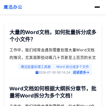
鹰迅办公
大量的Word文档，如何批量拆分成多
个小文件？
工作中，我们经常会遇到需要处理大量Word文档
的情况，尤其是那些动辄几十页甚至上百页的长文
档。当领导要求你把一份完整的年度报告按章节拆
鹰迅批量处理工具箱
Word 拆分成多个文件
分发给不同部门，或者需要将汇总的合同文件逐个
2026-07-30 00:16:24
阅读更多
分开归档时，手动操作简直让人崩溃。一个文件还
Word文档如何根据大纲拆分章节，批
好说，要是几十个文件同时需要拆分呢？今天这篇
量将Word拆分为多个文档！
文章就来给大家分享一个省时省力的解决方案，告
别重复的复制粘贴工作。