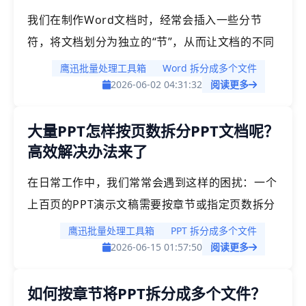
我们在制作Word文档时，经常会插入一些分节
符，将文档划分为独立的“节”，从而让文档的不同
部分可以拥有各自独立的页面格式。这就像在一栋
鹰迅批量处理工具箱
Word 拆分成多个文件
大楼里设置不同的房间，每个房间可以有自己的装
2026-06-02 04:31:32
阅读更多
修风格。在一些特定的场景下，我们可能需要将文
大量PPT怎样按页数拆分PPT文档呢？
档按分节符拆分为多个文档，单个文档如果内容不
高效解决办法来了
多的时候，我们还可以手动复制，但是如果文件数
量多，或者文档非常长的情况下，该如何处理呢？
在日常工作中，我们常常会遇到这样的困扰：一个
上百页的PPT演示文稿需要按章节或指定页数拆分
成多个文件，手动操作不仅需要反复复制粘贴，还
鹰迅批量处理工具箱
PPT 拆分成多个文件
容易出错，极大地降低了工作效率。今天分享的办
2026-06-15 01:57:50
阅读更多
法，不管是单个ppt还是同时有大量的PPT，都可
如何按章节将PPT拆分成多个文件？
以一键按页数进行拆分，不限制ppt文档页数，非