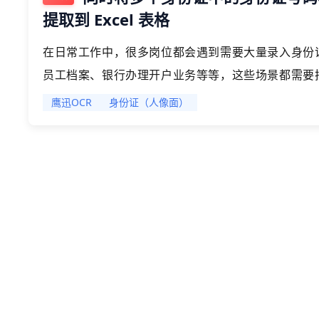
提取到 Excel 表格
在日常工作中，很多岗位都会遇到需要大量录入身份
员工档案、银行办理开户业务等等，这些场景都需要
信息准确无误地录入到系统或Excel表格里。如果
鹰迅OCR
身份证（人像面）
耗力，还特别容易出错。好在现在有专门的工具可以
力。