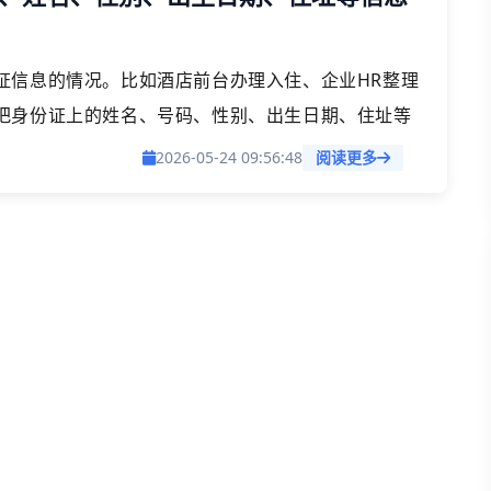
证信息的情况。比如酒店前台办理入住、企业HR整理
把身份证上的姓名、号码、性别、出生日期、住址等
只是几个人还好说，但一旦数量上来，手工录入不仅耗时
2026-05-24 09:56:48
阅读更多
批量识别提取这些信息，能帮我们省下不少时间和精