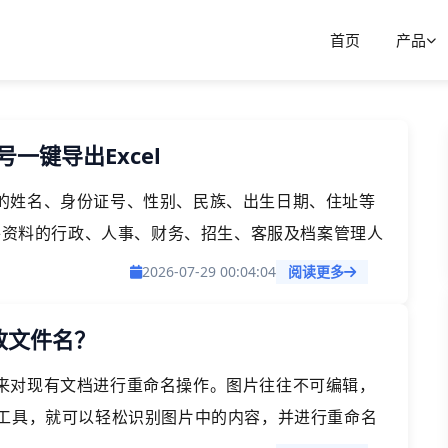
首页
产品
一键导出Excel
的姓名、身份证号、性别、民族、出生日期、住址等
证件资料的行政、人事、财务、招生、客服及档案管理人
户只需批量导入身份证图片，选择【身份证（人像
2026-07-29 00:04:04
阅读更多
流程，在保证效率的同时也更方便后续查询、统计和
改文件名？
来对现有文档进行重命名操作。图片往往不可编辑，
」工具，就可以轻松识别图片中的内容，并进行重命名