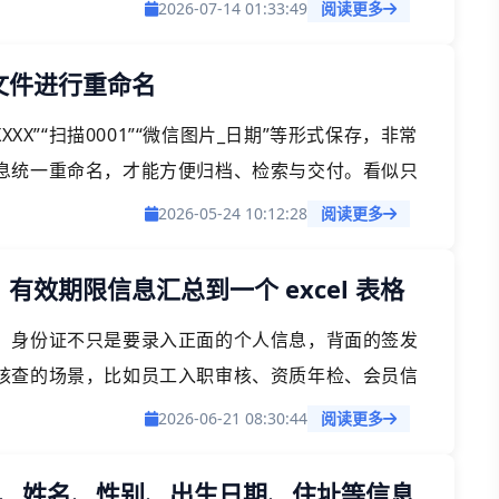
照、行驶证、银行卡、社保卡、车牌等各类图片的信
2026-07-14 01:33:49
阅读更多
们就再也不用一个个对着图片手动修改文件名了。
文件进行重命名
XX”“扫描0001”“微信图片_日期”等形式保存，非常
息统一重命名，才能方便归档、检索与交付。看似只
又容易出错。如果一张图片操作起来很简单，但一旦进
2026-05-24 10:12:28
阅读更多
起来就很麻烦了。
效期限信息汇总到一个 excel 表格
，身份证不只是要录入正面的个人信息，背面的签发
核查的场景，比如员工入职审核、资质年检、会员信
要把国徽面的信息也整理到表格里。如果只是几个人
2026-06-21 08:30:44
阅读更多
录入真的浪费时间，还容易出错。
、姓名、性别、出生日期、住址等信息