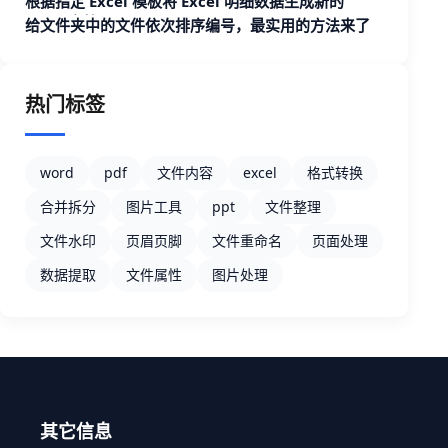
根据指定 Excel 模板将 Excel 明细数据生成新的
Excel 文档
给文件夹中的文件依次排序编号，最实用的方法来了
热门标签
word
pdf
文件内容
excel
格式转换
合并拆分
图片工具
ppt
文件整理
文件水印
页眉页脚
文件重命名
页面处理
数据提取
文件属性
图片处理
其它信息