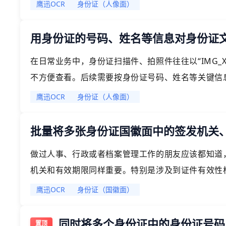
操作。它支持身份证、发票、营业执照、快递单、驾
鹰迅OCR
身份证（人像面）
息识别，识别非常精准，有了这种批量操作方法，我
用身份证的号码、姓名等信息对身份证
在日常业务中，身份证扫描件、拍照件往往以“IMG_XX
不方便查看。后续需要按身份证号码、姓名等关键信
是“改文件名”，这活儿看着简单，实际干起来又累
鹰迅OCR
身份证（人像面）
入批量处理、多人协作和合规要求的工作环境，处理
批量将多张身份证国徽面中的签发机关、有
做过人事、行政或者档案管理工作的朋友应该都知道
机关和有效期限同样重要。特别是涉及到证件有效性
息更新等，必须确认身份证是否在有效期内，这就需
鹰迅OCR
身份证（国徽面）
还能手工处理，但碰上几十上百份材料，一张张翻看
同时将多个身份证中的身份证号码