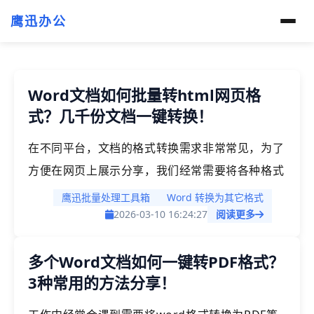
鹰迅办公
Word文档如何批量转html网页格
式？几千份文档一键转换！
在不同平台，文档的格式转换需求非常常见，为了
方便在网页上展示分享，我们经常需要将各种格式
的word、pdf等文件转换为html格式。传统的手
鹰迅批量处理工具箱
Word 转换为其它格式
动处理方式，无论是通过Word自带的"另存为网
2026-03-10 16:24:27
阅读更多
页"功能，还是直接修改文档的后缀名，都效率低
多个Word文档如何一键转PDF格式？
下且难以保持格式一致性。那到底有什么好办法来
3种常用的方法分享！
实现呢？