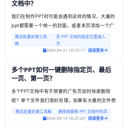
文档中？
作。
我们在制作PPT时可能会遇到这样的情况，大量的
ppt都需要一个统一的封面，或者末页添加一个广
告联系页，这些页面的内容都是一样的，但如果大
鹰迅批量处理工具
在 PPT 文档的指定位置插入
量的ppt文档一张张的复制粘贴进去又非常的耗
箱
页
2026-04-21 16:10:17
阅读更多
时，因此，我们如果有一个批量处理的方法，可以
将一个PPT文件快速插入到多个ppt文档中的指定
多个PPT如何一键删除指定页、最后
位置，就可以帮助我们轻松解决这一问题。
一页、第一页？
多个PPT文档中有不想要的广告页如何快速删除
呢？单个文件我们很好处理，如果有大量的文件想
要删除指定页面，指定的某几页，手动操作就变成
鹰迅批量处理工具箱
删除或替换 PPT 文档中的页
了一场噩梦了。传统的处理方式是逐个打开PPT文
2026-03-10 16:25:24
阅读更多
件，定位需要删除的页面一一删除，这对于经常需