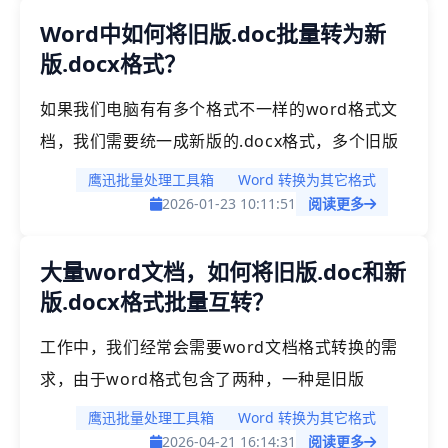
Word中如何将旧版.doc批量转为新
要处理大量PPT的培训师、教师、市场人员和项目
版.docx格式？
经理等人群来说，这种低效的工作方式严重影响了
工作效率。
如果我们电脑有有多个格式不一样的word格式文
档，我们需要统一成新版的.docx格式，多个旧版
97-2003 格式的 Word 文档，逐个将它们转换为
鹰迅批量处理工具箱
Word 转换为其它格式
现代的 .docx 格式可能会非常耗时，还容易漏转。
2026-01-23 10:11:51
阅读更多
今天就分享一个高效的方法，不管多少个文件都可
大量word文档，如何将旧版.doc和新
以一键统一格式，批量将旧版.doc等不同格式的
版.docx格式批量互转？
word文档批量转为新版的.docx格式。
工作中，我们经常会需要word文档格式转换的需
求，由于word格式包含了两种，一种是旧版
的.doc格式，一种是新版的.docx格式，在不同的
鹰迅批量处理工具箱
Word 转换为其它格式
场景下，可能我们需要使用的格式并不相通，有时
2026-04-21 16:14:31
阅读更多