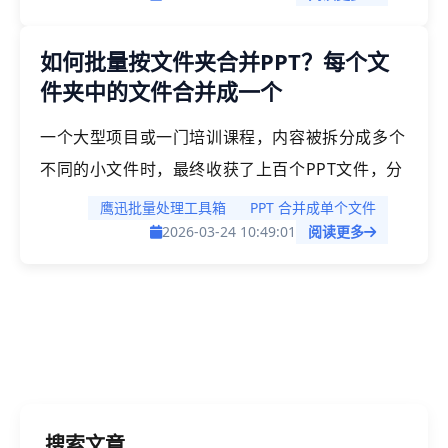
我们可能文件夹中两种格式的文件都有，需要统一
如何批量按文件夹合并PPT？每个文
为某一种格式，这就设计到两种格式之间的相互转
件夹中的文件合并成一个
换了。
一个大型项目或一门培训课程，内容被拆分成多个
不同的小文件时，最终收获了上百个PPT文件，分
散在不同的文件夹中，想象一下，当你需要将多个
鹰迅批量处理工具箱
PPT 合并成单个文件
文件夹中的文件分别按文件夹合并，每个文件夹中
2026-03-24 10:49:01
阅读更多
的文件都合并成一个，更为棘手的是，当这种需求
不再是处理一两个文件夹，而是面对几十个甚至上
百个文件夹时就更加令人头疼了。
搜索文章