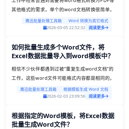
工作中经常会遇到需要将word格式转换为PDF等
其他格式的需求，单个的word文档转换很简单，
如果我们同时有多个word批量转换该如何快速实
鹰迅批量处理工具箱
Word 转换为其它格式
现呢？其实我们可以通过借助一些批量处理工具来
2026-03-05 22:52:32
阅读更多
帮助我们来实现，这篇文章中，就给大家介绍常用
如何批量生成多个Word文件，将
的几种方法！
Excel数据批量导入到word模板中？
相信不少伙伴都遇到过被“重复生成word文档”的
工作，这些word文件可能格式内容都是相同的，
只是具体的一些信息需要进行动态替换，常规的方
鹰迅批量处理工具箱
根据模板生成 Word 文档
法我们就手动制作好模板之后，将需要替换的信息
2026-02-03 23:09:56
阅读更多
一个个复制到模板中，每制作一个模板都要进行修
根据指定的Word模板，将Excel数据
改然后保存，如果几百个上千份文档都需要这样制
批量生成Word文件？
作的话，这个工作量难以估量，现在就有一个高效