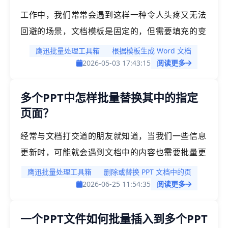
的方法，一键就可以生成上千份word文档。
工作中，我们常常会遇到这样一种令人头疼又无法
回避的场景，文档模板是固定的，但需要填充的变
量信息（如姓名、职位、编号、日期等）因人而
鹰迅批量处理工具箱
根据模板生成 Word 文档
异、因事而异，一次需要生成几百甚至上千份
2026-05-03 17:43:15
阅读更多
Word文档。如果全部都手动处理的话，这个工作
多个PPT中怎样批量替换其中的指定
量简直不敢想象，因此我们通常会借助一些批量处
页面？
理工具来帮助我们快速解决。
经常与文档打交道的朋友就知道，当我们一些信息
更新时，可能就会遇到文档中的内容也需要批量更
新的情况。例如我们在制作PPT时，大量的PPT文
鹰迅批量处理工具箱
删除或替换 PPT 文档中的页
档中的封面或联系方式尾页都需要进行更新，如果
2026-06-25 11:54:35
阅读更多
一个个手动修改非常浪费时间，因此我们可能会借
一个PPT文件如何批量插入到多个PPT
助一些批量处理的方法来帮助我们快速完成这一操